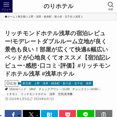
のりホテル
メニュー
検索
ホーム
東京都
上野・浅草・錦糸町・新小岩・北千住
浅草
リッチモンドホテル浅草の宿泊レビュ
ー!モデレートダブルルーム立地が良く
景色も良い！部屋が広くて快適&幅広い
ベッドが心地良くてオススメ【宿泊記レ
ビュー･感想･口コミ･評価】#リッチモン
ドホテル浅草 #浅草ホテル
広告
東京都
上野・浅草・錦糸町・新小岩・北千住
浅草
152cmベッド
18m²
チェックアウト ～11:00
チェックイン 14:00～
ミキモト
リッチモンドホテル
浅草
空気清浄機
2024年1月5日
2024年6月7日