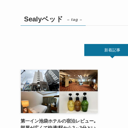
Sealyベッド
– tag –
新着記事
第一イン池袋ホテルの宿泊レビュー｡
部屋が広くて快適!駅から2～3分とい