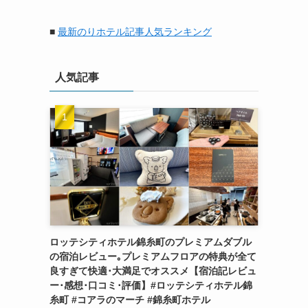
府
県
■
最新のりホテル記事人気ランキング
別
に
ホ
人気記事
テ
ル
を
探
す
ロッテシティホテル錦糸町のプレミアムダブル
の宿泊レビュー｡プレミアムフロアの特典が全て
良すぎて快適･大満足でオススメ【宿泊記レビュ
ー･感想･口コミ･評価】#ロッテシティホテル錦
糸町 #コアラのマーチ #錦糸町ホテル